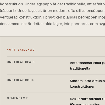
konstruktion. Underlagspapp är det traditionella, ett asfalt
(råspont). Underlagsduk är en modern, ofta diffusionsöpp
ventilerad konstruktion. I praktiken blandas begreppen iho
densamma: det är detta dolda lager, inte pannorna, som avgör
KORT SKILLNAD
UNDERLAGSPAPP
Asfaltbaserat skikt p
traditionella
UNDERLAGSDUK
Modern, ofta diffusi
konstruktioner
GEMENSAMT
Sekundärt tätskikt 
försvar mot vatten