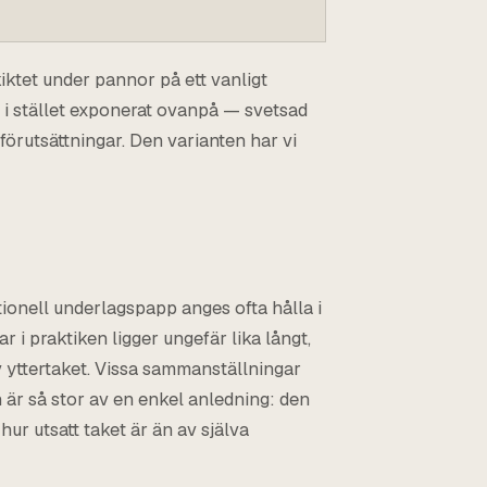
iktet under pannor på ett vanligt
t i stället exponerat ovanpå — svetsad
rutsättningar. Den varianten har vi
itionell underlagspapp anges ofta hålla i
i praktiken ligger ungefär lika långt,
 yttertaket. Vissa sammanställningar
 är så stor av en enkel anledning: den
hur utsatt taket är än av själva