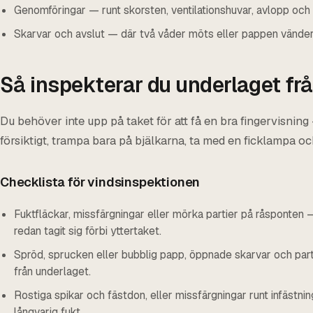
Genomföringar — runt skorsten, ventilationshuvar, avlopp och 
Skarvar och avslut — där två våder möts eller pappen vänder
Så inspekterar du underlaget fr
Du behöver inte upp på taket för att få en bra fingervisning
försiktigt, trampa bara på bjälkarna, ta med en ficklampa och 
Checklista för vindsinspektionen
Fuktfläckar, missfärgningar eller mörka partier på råsponten
redan tagit sig förbi yttertaket.
Spröd, sprucken eller bubblig papp, öppnade skarvar och part
från underlaget.
Rostiga spikar och fästdon, eller missfärgningar runt infästn
långvarig fukt.