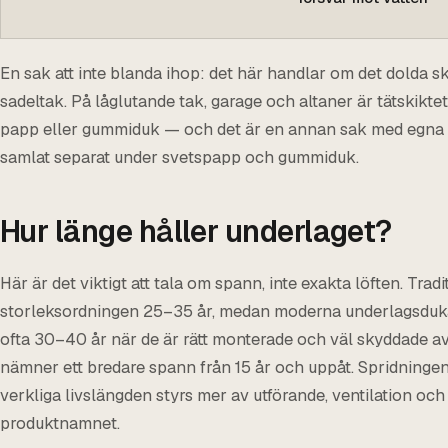
En sak att inte blanda ihop: det här handlar om det dolda sk
sadeltak. På låglutande tak, garage och altaner är tätskikte
papp eller gummiduk — och det är en annan sak med egna fö
samlat separat under svetspapp och gummiduk.
Hur länge håller underlaget?
Här är det viktigt att tala om spann, inte exakta löften. Trad
storleksordningen 25–35 år, medan moderna underlagsdukar 
ofta 30–40 år när de är rätt monterade och väl skyddade av
nämner ett bredare spann från 15 år och uppåt. Spridningen
verkliga livslängden styrs mer av utförande, ventilation och 
produktnamnet.