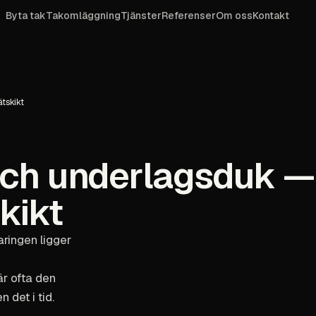
Byta tak
Takomläggning
Tjänster
Referenser
Om oss
Kontakt
tskikt
ch underlagsduk —
kikt
aringen ligger
är ofta den
 det i tid.