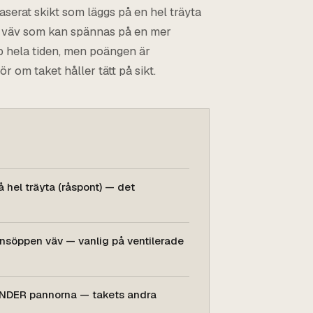
baserat skikt som läggs på en hel träyta
en väv som kan spännas på en mer
p hela tiden, men poängen är
 om taket håller tätt på sikt.
å hel träyta (råspont) — det
onsöppen väv — vanlig på ventilerade
UNDER pannorna — takets andra