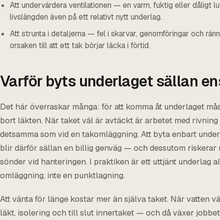
Att undervärdera ventilationen — en varm, fuktig eller dåligt lu
livslängden även på ett relativt nytt underlag.
Att strunta i detaljerna — fel i skarvar, genomföringar och rän
orsaken till att ett tak börjar läcka i förtid.
Varför byts underlaget sällan e
Det här överraskar många: för att komma åt underlaget mås
bort läkten. När taket väl är avtäckt är arbetet med rivning 
detsamma som vid en takomläggning. Att byta enbart under
blir därför sällan en billig genväg — och dessutom riskera
sönder vid hanteringen. I praktiken är ett uttjänt underlag al
omläggning, inte en punktlagning.
Att vänta för länge kostar mer än själva taket. När vatten v
läkt, isolering och till slut innertaket — och då växer jobbet 