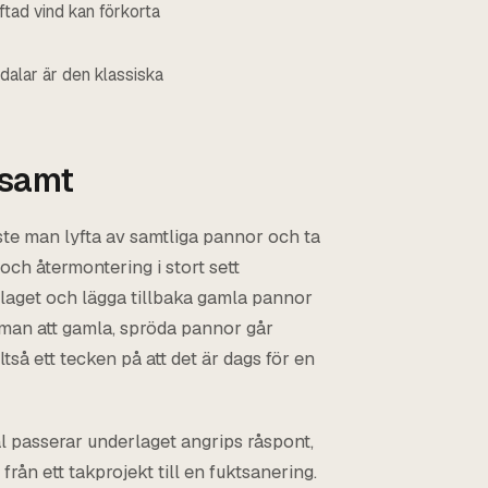
ftad vind kan förkorta
ndalar är den klassiska
nsamt
te man lyfta av samtliga pannor och ta
och återmontering i stort sett
laget och lägga tillbaka gamla pannor
r man att gamla, spröda pannor går
ltså ett tecken på att det är dags för en
äl passerar underlaget angrips råspont,
från ett takprojekt till en fuktsanering.