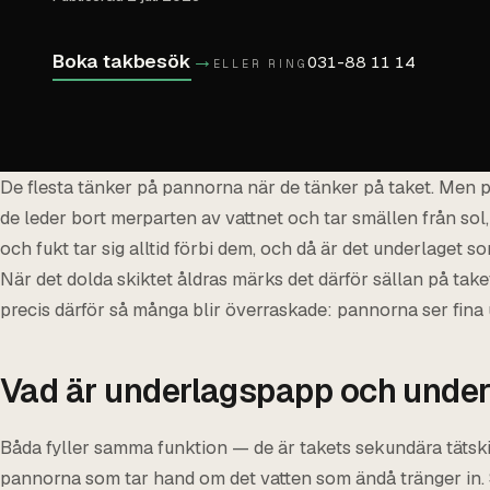
→
Boka takbesök
031-88 11 14
ELLER RING
De flesta tänker på pannorna när de tänker på taket. Men p
de leder bort merparten av vattnet och tar smällen från sol,
och fukt tar sig alltid förbi dem, och då är det underlaget s
När det dolda skiktet åldras märks det därför sällan på taket
precis därför så många blir överraskade: pannorna ser fina 
Vad är underlagspapp och unde
Båda fyller samma funktion — de är takets sekundära tätskik
pannorna som tar hand om det vatten som ändå tränger in. S