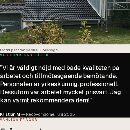
Mörkt panntak på villa i Bollebygd
VAD KUNDERNA SÄGER
”
Vi är väldigt nöjd med både kvaliteten på
arbetet och tillmötesgående bemötande.
Personalen är yrkeskunnig, professionell.
Dessutom var arbetet mycket prisvärt. Jag
kan varmt rekommendera dem!
”
Kristian M
—
Reco-omdöme, juni 2025
VANLIGA FRÅGOR