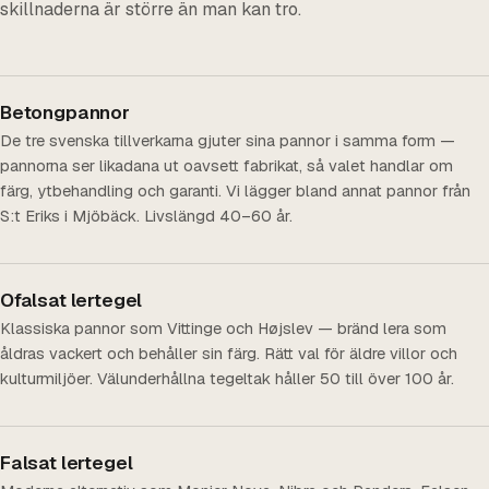
skillnaderna är större än man kan tro.
Betongpannor
De tre svenska tillverkarna gjuter sina pannor i samma form —
pannorna ser likadana ut oavsett fabrikat, så valet handlar om
färg, ytbehandling och garanti. Vi lägger bland annat pannor från
S:t Eriks i Mjöbäck. Livslängd 40–60 år.
Ofalsat lertegel
Klassiska pannor som Vittinge och Højslev — bränd lera som
åldras vackert och behåller sin färg. Rätt val för äldre villor och
kulturmiljöer. Välunderhållna tegeltak håller 50 till över 100 år.
Falsat lertegel