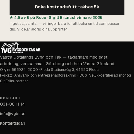
Boka kostnadsfritt takbesök
★ 4,5 av 5 på Reco · Sigill Branschvinnare 2025
Inget säljsamtal — vi ringer bara för att boka en tid som passar
dig. Vi delar aldrig dina uppgifter.
Västra Götalands Bygg och Tak — takläggare med eget
arbetslag, verksamma i Göteborg och hela Västra Götaland.
Org.nr
556924-2000
·
Floda Stationsväg 3, 448 30 Floda
F-skatt · Ansvars- och entreprenadförsäkring · ID06 · Velux-certifierad montör ·
S:t Eriks-partner
KONTAKT
031-88 11 14
info@vgbt.se
Kontaktsidan