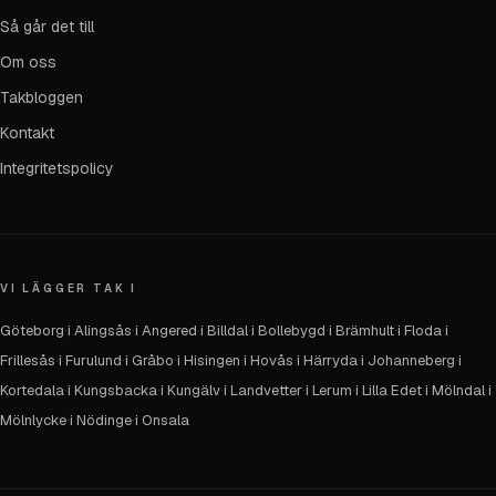
Så går det till
Om oss
Takbloggen
Kontakt
Integritetspolicy
VI LÄGGER TAK I
Göteborg
·
i Alingsås
·
i Angered
·
i Billdal
·
i Bollebygd
·
i Brämhult
·
i Floda
·
i
Frillesås
·
i Furulund
·
i Gråbo
·
i Hisingen
·
i Hovås
·
i Härryda
·
i Johanneberg
·
i
Kortedala
·
i Kungsbacka
·
i Kungälv
·
i Landvetter
·
i Lerum
·
i Lilla Edet
·
i Mölndal
·
i
Mölnlycke
·
i Nödinge
·
i Onsala