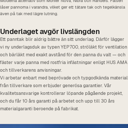
Moderna alternativ som Monier Nova, Nibra och Randers. Falsen
låser pannorna i varandra, vilket ger ett tätare tak och tegelkänsla
även på tak med lägre lutning.
Underlaget avgör livslängden
Ett panntak blir aldrig bättre än sitt underlag. Därför lägger
vi ny underlagsduk av typen YEP700, ströläkt för ventilation
och bärläkt med exakt avstånd för den panna du valt — och
fäster varje panna med rostfria infästningar enligt HUS AMA
och tillverkarens anvisningar.
Vi arbetar enbart med beprövade och typgodkända material
från tillverkare som erbjuder generösa garantier. Vår
kvalitetsansvarige kontrollerar löpande pågående projekt,
och du får 10 års garanti på arbetet och upp till 30 års
materialgaranti beroende på fabrikat.