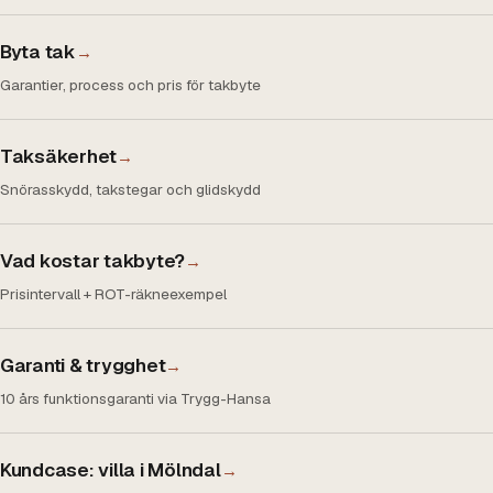
Byta tak
→
Garantier, process och pris för takbyte
Taksäkerhet
→
Snörasskydd, takstegar och glidskydd
Vad kostar takbyte?
→
Prisintervall + ROT-räkneexempel
Garanti & trygghet
→
10 års funktionsgaranti via Trygg-Hansa
Kundcase: villa i Mölndal
→