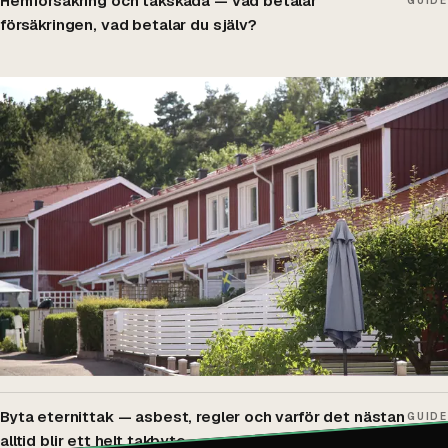
Hemförsäkring och takskada — vad betalar
GUIDE
försäkringen, vad betalar du själv?
Byta eternittak — asbest, regler och varför det nästan
GUIDE
alltid blir ett helt takbyte