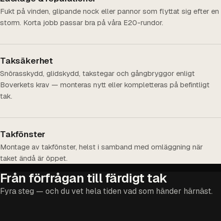
Fukt på vinden, glipande nock eller pannor som flyttat sig efter en
storm. Korta jobb passar bra på våra E20-rundor.
Taksäkerhet
Snörasskydd, glidskydd, takstegar och gångbryggor enligt
Boverkets krav — monteras nytt eller kompletteras på befintligt
tak.
Takfönster
Montage av takfönster, helst i samband med omläggning när
taket ändå är öppet.
Från förfrågan till färdigt tak
Fyra steg — och du vet hela tiden vad som händer härnäst.