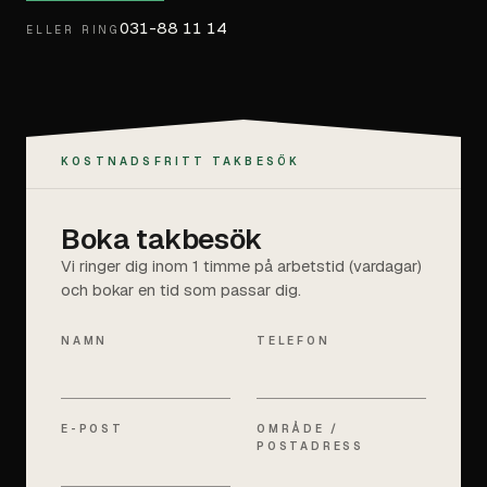
031-88 11 14
ELLER RING
KOSTNADSFRITT TAKBESÖK
Boka takbesök
Vi ringer dig inom 1 timme på arbetstid (vardagar)
och bokar en tid som passar dig.
NAMN
TELEFON
E-POST
OMRÅDE /
POSTADRESS