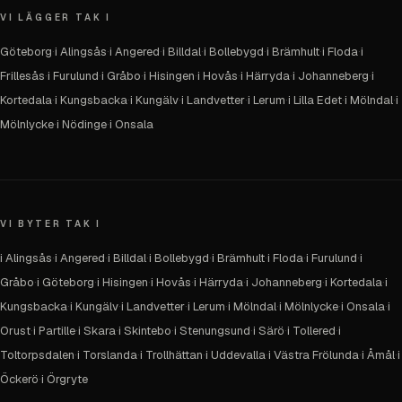
VI LÄGGER TAK I
Göteborg
·
i Alingsås
·
i Angered
·
i Billdal
·
i Bollebygd
·
i Brämhult
·
i Floda
·
i
Frillesås
·
i Furulund
·
i Gråbo
·
i Hisingen
·
i Hovås
·
i Härryda
·
i Johanneberg
·
i
Kortedala
·
i Kungsbacka
·
i Kungälv
·
i Landvetter
·
i Lerum
·
i Lilla Edet
·
i Mölndal
·
i
Mölnlycke
·
i Nödinge
·
i Onsala
VI BYTER TAK I
i Alingsås
·
i Angered
·
i Billdal
·
i Bollebygd
·
i Brämhult
·
i Floda
·
i Furulund
·
i
Gråbo
·
i Göteborg
·
i Hisingen
·
i Hovås
·
i Härryda
·
i Johanneberg
·
i Kortedala
·
i
Kungsbacka
·
i Kungälv
·
i Landvetter
·
i Lerum
·
i Mölndal
·
i Mölnlycke
·
i Onsala
·
i
Orust
·
i Partille
·
i Skara
·
i Skintebo
·
i Stenungsund
·
i Särö
·
i Tollered
·
i
Toltorpsdalen
·
i Torslanda
·
i Trollhättan
·
i Uddevalla
·
i Västra Frölunda
·
i Åmål
·
i
Öckerö
·
i Örgryte