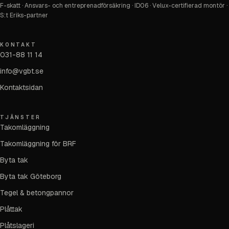
F-skatt · Ansvars- och entreprenadförsäkring · ID06 · Velux-certifierad montör ·
S:t Eriks-partner
KONTAKT
031-88 11 14
info@vgbt.se
Kontaktsidan
TJÄNSTER
Takomläggning
Takomläggning för BRF
Byta tak
Byta tak Göteborg
Tegel & betongpannor
Plåttak
Plåtslageri