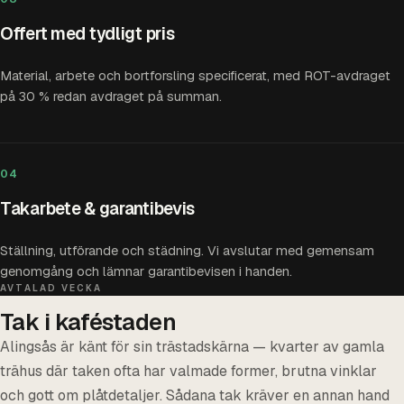
Offert med tydligt pris
Material, arbete och bortforsling specificerat, med ROT-avdraget
på 30 % redan avdraget på summan.
04
Takarbete & garantibevis
Ställning, utförande och städning. Vi avslutar med gemensam
genomgång och lämnar garantibevisen i handen.
AVTALAD VECKA
Tak i kaféstaden
Alingsås är känt för sin trästadskärna — kvarter av gamla
trähus där taken ofta har valmade former, brutna vinklar
och gott om plåtdetaljer. Sådana tak kräver en annan hand