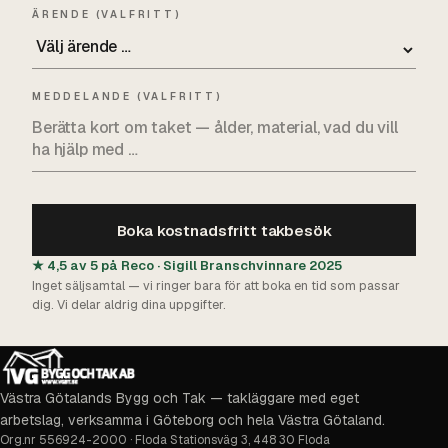
ÄRENDE (VALFRITT)
MEDDELANDE (VALFRITT)
Boka kostnadsfritt takbesök
★ 4,5 av 5 på Reco · Sigill Branschvinnare 2025
Inget säljsamtal — vi ringer bara för att boka en tid som passar
dig. Vi delar aldrig dina uppgifter.
Västra Götalands Bygg och Tak — takläggare med eget
arbetslag, verksamma i Göteborg och hela Västra Götaland.
Org.nr
556924-2000
·
Floda Stationsväg 3, 448 30 Floda