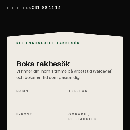
031-88 11 14
ELLER RING
KOSTNADSFRITT TAKBESÖK
Boka takbesök
Vi ringer dig inom 1 timme på arbetstid (vardagar)
och bokar en tid som passar dig.
NAMN
TELEFON
E-POST
OMRÅDE /
POSTADRESS