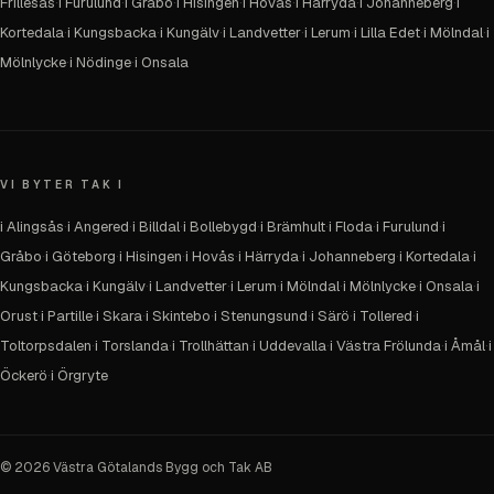
Frillesås
·
i Furulund
·
i Gråbo
·
i Hisingen
·
i Hovås
·
i Härryda
·
i Johanneberg
·
i
Kortedala
·
i Kungsbacka
·
i Kungälv
·
i Landvetter
·
i Lerum
·
i Lilla Edet
·
i Mölndal
·
i
Mölnlycke
·
i Nödinge
·
i Onsala
VI BYTER TAK I
i Alingsås
·
i Angered
·
i Billdal
·
i Bollebygd
·
i Brämhult
·
i Floda
·
i Furulund
·
i
Gråbo
·
i Göteborg
·
i Hisingen
·
i Hovås
·
i Härryda
·
i Johanneberg
·
i Kortedala
·
i
Kungsbacka
·
i Kungälv
·
i Landvetter
·
i Lerum
·
i Mölndal
·
i Mölnlycke
·
i Onsala
·
i
Orust
·
i Partille
·
i Skara
·
i Skintebo
·
i Stenungsund
·
i Särö
·
i Tollered
·
i
Toltorpsdalen
·
i Torslanda
·
i Trollhättan
·
i Uddevalla
·
i Västra Frölunda
·
i Åmål
·
i
Öckerö
·
i Örgryte
©
2026
Västra Götalands Bygg och Tak AB