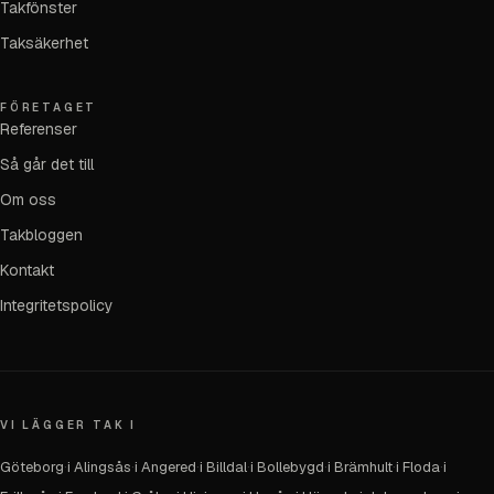
Takfönster
Taksäkerhet
FÖRETAGET
Referenser
Så går det till
Om oss
Takbloggen
Kontakt
Integritetspolicy
VI LÄGGER TAK I
Göteborg
·
i Alingsås
·
i Angered
·
i Billdal
·
i Bollebygd
·
i Brämhult
·
i Floda
·
i