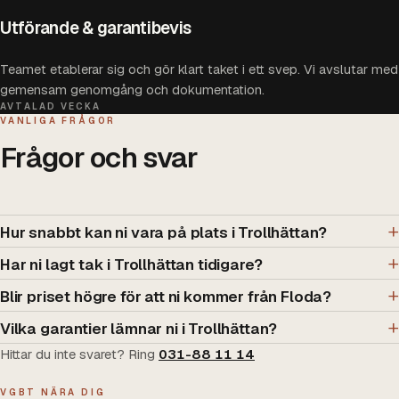
Utförande & garantibevis
Teamet etablerar sig och gör klart taket i ett svep. Vi avslutar med
gemensam genomgång och dokumentation.
AVTALAD VECKA
VANLIGA FRÅGOR
Frågor och svar
Hur snabbt kan ni vara på plats i Trollhättan?
Har ni lagt tak i Trollhättan tidigare?
Blir priset högre för att ni kommer från Floda?
Vilka garantier lämnar ni i Trollhättan?
Hittar du inte svaret? Ring
031-88 11 14
VGBT NÄRA DIG