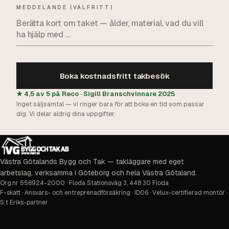
MEDDELANDE (VALFRITT)
Boka kostnadsfritt takbesök
★ 4,5 av 5 på Reco · Sigill Branschvinnare 2025
Inget säljsamtal — vi ringer bara för att boka en tid som passar
dig. Vi delar aldrig dina uppgifter.
Västra Götalands Bygg och Tak — takläggare med eget
arbetslag, verksamma i Göteborg och hela Västra Götaland.
Org.nr
556924-2000
·
Floda Stationsväg 3, 448 30 Floda
F-skatt · Ansvars- och entreprenadförsäkring · ID06 · Velux-certifierad montör ·
S:t Eriks-partner