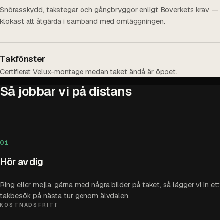
Snörasskydd, takstegar och gångbryggor enligt Boverkets krav —
klokast att åtgärda i samband med omläggningen.
Takfönster
Certifierat Velux-montage medan taket ändå är öppet.
Så jobbar vi på distans
01
Hör av dig
Ring eller mejla, gärna med några bilder på taket, så lägger vi in ett
takbesök på nästa tur genom älvdalen.
KOSTNADSFRITT