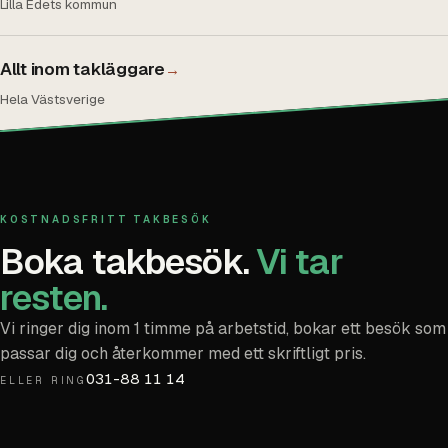
Lilla Edets kommun
Allt inom takläggare
→
Hela Västsverige
KOSTNADSFRITT TAKBESÖK
Boka takbesök.
Vi tar
resten.
Vi ringer dig inom 1 timme på arbetstid, bokar ett besök som
passar dig och återkommer med ett skriftligt pris.
031-88 11 14
ELLER RING