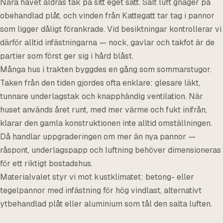
Nära havet åldras tak på sitt eget sätt. Salt luft gnager på
obehandlad plåt, och vinden från Kattegatt tar tag i pannor
som ligger dåligt förankrade. Vid besiktningar kontrollerar vi
därför alltid infästningarna — nock, gavlar och takfot är de
partier som först ger sig i hård blåst.
Många hus i trakten byggdes en gång som sommarstugor.
Taken från den tiden gjordes ofta enklare: glesare läkt,
tunnare underlagstak och knapphändig ventilation. När
huset används året runt, med mer värme och fukt inifrån,
klarar den gamla konstruktionen inte alltid omställningen.
Då handlar uppgraderingen om mer än nya pannor —
råspont, underlagspapp och luftning behöver dimensioneras
för ett riktigt bostadshus.
Materialvalet styr vi mot kustklimatet: betong- eller
tegelpannor med infästning för hög vindlast, alternativt
ytbehandlad plåt eller aluminium som tål den salta luften.