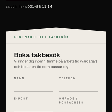
031-88 11 14
ELLER RING
KOSTNADSFRITT TAKBESÖK
Boka takbesök
Vi ringer dig inom 1 timme på arbetstid (vardagar)
och bokar en tid som passar dig.
NAMN
TELEFON
E-POST
OMRÅDE /
POSTADRESS