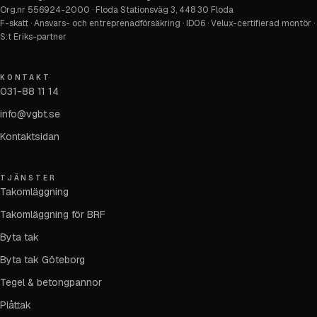
Org.nr
556924-2000
·
Floda Stationsväg 3, 448 30 Floda
F-skatt · Ansvars- och entreprenadförsäkring · ID06 · Velux-certifierad montör ·
S:t Eriks-partner
KONTAKT
031-88 11 14
info@vgbt.se
Kontaktsidan
TJÄNSTER
Takomläggning
Takomläggning för BRF
Byta tak
Byta tak Göteborg
Tegel & betongpannor
Plåttak