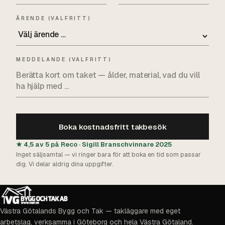
ÄRENDE (VALFRITT)
MEDDELANDE (VALFRITT)
Boka kostnadsfritt takbesök
★ 4,5 av 5 på Reco · Sigill Branschvinnare 2025
Inget säljsamtal — vi ringer bara för att boka en tid som passar
dig. Vi delar aldrig dina uppgifter.
Västra Götalands Bygg och Tak — takläggare med eget
arbetslag, verksamma i Göteborg och hela Västra Götaland.