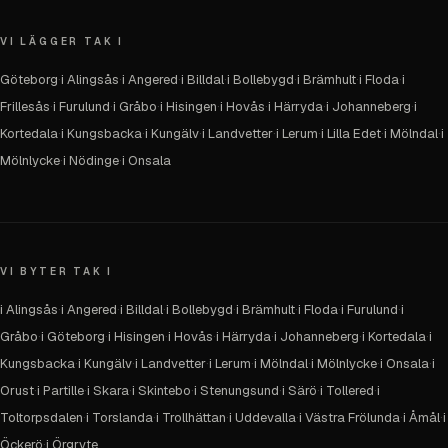
VI LÄGGER TAK I
Göteborg
·
i Alingsås
·
i Angered
·
i Billdal
·
i Bollebygd
·
i Brämhult
·
i Floda
·
i
Frillesås
·
i Furulund
·
i Gråbo
·
i Hisingen
·
i Hovås
·
i Härryda
·
i Johanneberg
·
i
Kortedala
·
i Kungsbacka
·
i Kungälv
·
i Landvetter
·
i Lerum
·
i Lilla Edet
·
i Mölndal
·
i
Mölnlycke
·
i Nödinge
·
i Onsala
VI BYTER TAK I
i Alingsås
·
i Angered
·
i Billdal
·
i Bollebygd
·
i Brämhult
·
i Floda
·
i Furulund
·
i
Gråbo
·
i Göteborg
·
i Hisingen
·
i Hovås
·
i Härryda
·
i Johanneberg
·
i Kortedala
·
i
Kungsbacka
·
i Kungälv
·
i Landvetter
·
i Lerum
·
i Mölndal
·
i Mölnlycke
·
i Onsala
·
i
Orust
·
i Partille
·
i Skara
·
i Skintebo
·
i Stenungsund
·
i Särö
·
i Tollered
·
i
Toltorpsdalen
·
i Torslanda
·
i Trollhättan
·
i Uddevalla
·
i Västra Frölunda
·
i Åmål
·
i
Öckerö
·
i Örgryte