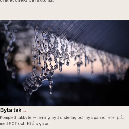
draget direkt på fakturan.
Byta tak
→
Komplett takbyte — rivning, nytt underlag och nya pannor eller plåt,
med ROT och 10 års garanti.