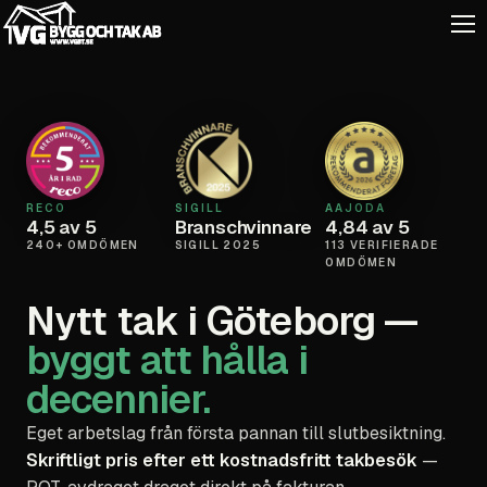
RECO
SIGILL
AAJODA
4,5 av 5
Branschvinnare
4,84 av 5
240+ OMDÖMEN
SIGILL 2025
113 VERIFIERADE
OMDÖMEN
Nytt tak i Göteborg —
byggt att hålla i
decennier.
Eget arbetslag från första pannan till slutbesiktning.
Skriftligt pris efter ett kostnadsfritt takbesök
—