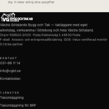
dig. Vi delar aldrig dina uppgifter.
Västra Götalands Bygg och Tak — takläggare med eget
arbetslag, verksamma i Göteborg och hela Västra Götaland.
Org.nr
556924-2000
·
Floda Stationsväg 3, 448 30 Floda
F-skatt · Ansvars- och entreprenadförsäkring · ID06 · Velux-certifierad montör ·
S:t Eriks-partner
KONTAKT
031-88 11 14
info@vgbt.se
Kontaktsidan
TJÄNSTER
Takomläggning
Takomläggning för BRF