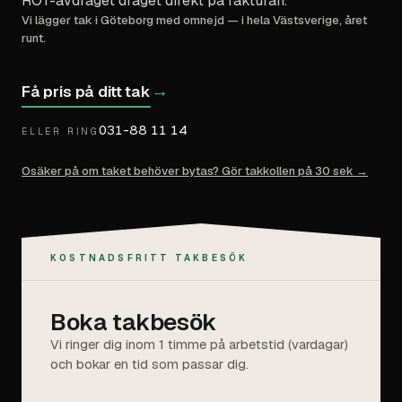
ROT-avdraget draget direkt på fakturan.
Vi lägger tak i Göteborg med omnejd — i hela Västsverige, året
runt.
→
Få pris på ditt tak
031-88 11 14
ELLER RING
Osäker på om taket behöver bytas? Gör takkollen på 30 sek →
KOSTNADSFRITT TAKBESÖK
Boka takbesök
Vi ringer dig inom 1 timme på arbetstid (vardagar)
och bokar en tid som passar dig.