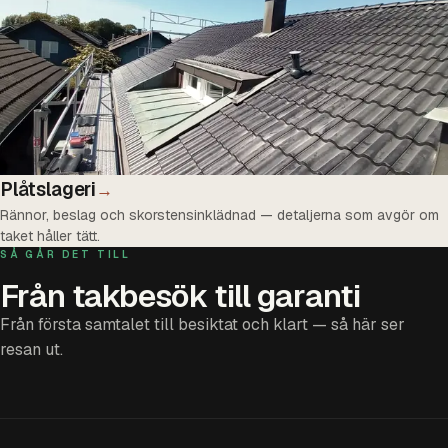
Plåtslageri
→
Rännor, beslag och skorstensinklädnad — detaljerna som avgör om
taket håller tätt.
SÅ GÅR DET TILL
Från takbesök till garanti
Från första samtalet till besiktat och klart — så här ser
resan ut.