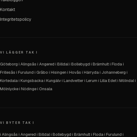
Kontakt
Integritetspolicy
VI LÄGGER TAK I
Göteborg
·
i Alingsås
·
i Angered
·
i Billdal
·
i Bollebygd
·
i Brämhult
·
i Floda
·
i
Frillesås
·
i Furulund
·
i Gråbo
·
i Hisingen
·
i Hovås
·
i Härryda
·
i Johanneberg
·
i
Kortedala
·
i Kungsbacka
·
i Kungälv
·
i Landvetter
·
i Lerum
·
i Lilla Edet
·
i Mölndal
·
i
Mölnlycke
·
i Nödinge
·
i Onsala
VI BYTER TAK I
i Alingsås
·
i Angered
·
i Billdal
·
i Bollebygd
·
i Brämhult
·
i Floda
·
i Furulund
·
i