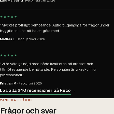
Lars Marcus G
· Reco,
februari 2026
5 av 5 stjärnor
★★★★★
”
Mycket proffsigt bemötande. Alltid tillgängliga för frågor under
byggtiden. Lätt att ha att göra med.
”
Mattias L
· Reco,
januari 2026
5 av 5 stjärnor
★★★★★
”
Vi är väldigt nöjd med både kvaliteten på arbetet och
tillmötesgående bemötande. Personalen är yrkeskunnig,
professionell.
”
Kristian M
· Reco,
juni 2025
→
Läs alla
240
recensioner på Reco
VANLIGA FRÅGOR
Frågor och svar