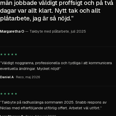
män jobbade väldigt proffsigt och på två
dagar var allt klart. Nytt tak och allt
plåtarbete, jag är så nöjd.
”
Margaretha O
—
Takbyte med plåtarbete, juli 2025
5 av 5 stjärnor
★★★★★
”
Väldigt noggranna, professionella och tydliga i att kommunicera
eventuella ändringar. Mycket nöjd!
”
Daniel A
· Reco,
maj 2026
5 av 5 stjärnor
★★★★★
”
Takbyte på radhuslänga sommaren 2025. Snabb respons av
Niclas med efterföljande utförlig offert. Arbetet väl utfört.
”