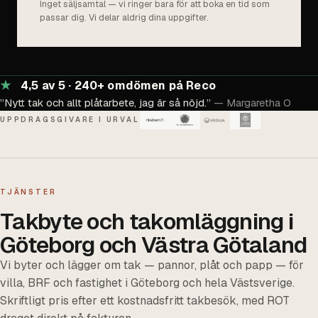
Inget säljsamtal — vi ringer bara för att boka en tid som
passar dig. Vi delar aldrig dina uppgifter.
★
4,5
av 5 ·
240
+ omdömen på Reco
”Nytt tak och allt plåtarbete, jag är så nöjd.”
— Margaretha O
UPPDRAGSGIVARE I URVAL
TJÄNSTER
Takbyte och takomläggning i
Göteborg och Västra Götaland
Vi byter och lägger om tak — pannor, plåt och papp — för
villa, BRF och fastighet i Göteborg och hela Västsverige.
Skriftligt pris efter ett kostnadsfritt takbesök, med ROT