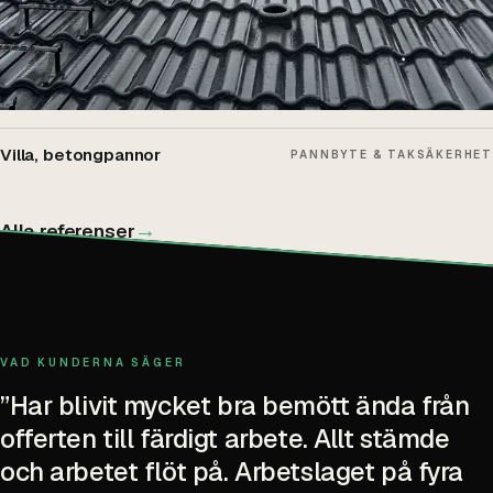
Villa, betongpannor
PANNBYTE & TAKSÄKERHET
→
Alla referenser
VAD KUNDERNA SÄGER
”
Har blivit mycket bra bemött ända från
offerten till färdigt arbete. Allt stämde
och arbetet flöt på. Arbetslaget på fyra